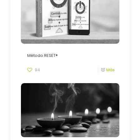
Método RESET®
94
Más