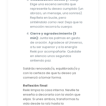
Elige una escena sencilla que
represente tu deseo cumplido (un
abrazo, un mensaje, una sonrisa).
Repítela en bucle, pero
sintiéndola como real
. Deja que la
emoción recorra tu cuerpo.
Cierre y agradecimiento (3
min):
Junta las palmas en gesto
de oración. Agradece al Universo,
a tu ser superior y a la energía
Reiki por acompañarte. Quédate
en silencio unos segundos
sintiendo paz.
Saldrás renovado/a, equilibrado/a y
con la certeza de que tu deseo ya
comenzó a tomar forma.
Reflexión final
Reiki limpia la casa interna. Neville te
enseña a decorarla con la visión que
elijas. Si unes ambos, transformas tu
vida desde la raíz hasta la