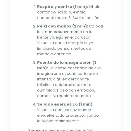
Respira y centra (1 min):
Inhala
contando hasta 4, exhala
contando hasta 6. Suelta tensión.
Reiki con manos (2 min):
Coloca
las manos suavemente en tu
frente y luego en el corazón.
Visualiza que la energía fluye
limpiando pensamientos de
miedo o carencia.
Puente de la imaginación (3
min):
Tal como enseñaba Neville,
imagina una escena corta pero
intensa: alguien cercano te
felicita, o celebras una meta
cumplida. Hazlo con emoción,
como si ya hubiera ocurrido.
Sellado energético (1 min):
Visualiza que una luz blanca
envuelve todo tu cuerpo, fijando
la nueva realidad en ti.
Termina diciendo en voz baja:
“Mi