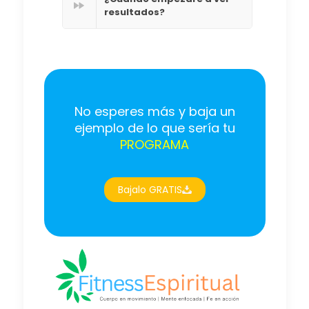
resultados?
No esperes más y baja un
ejemplo de lo que sería tu
PROGRAMA
Bajalo GRATIS