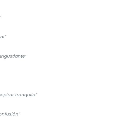
”
ol”
angustiante”
espirar tranquilo”
confusión”