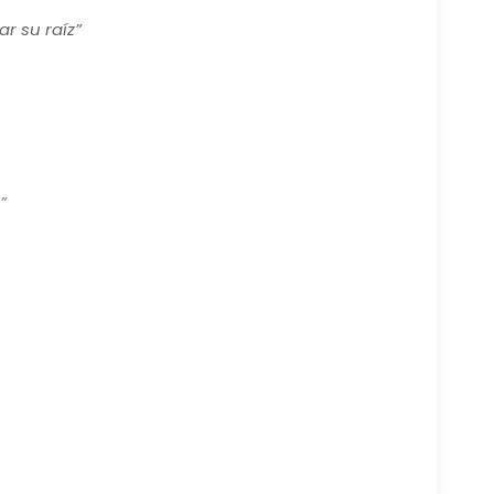
r su raíz”
”