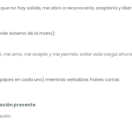
ue no hay salida, me abro a reconocerla, aceptarla y libera
rde externo de la mano):
í, me amo, me acepto y me permito soltar esta carga ahora
 golpes en cada uno) mientras verbalizas frases cortas
ación presente
.
ación.