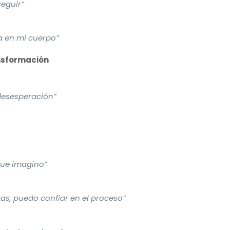
seguir”
a en mi cuerpo”
ansformación
desesperación”
que imagino”
as, puedo confiar en el proceso”