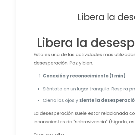
Libera la de
Libera la deses
Esta es una de las actividades más utilizada
desesperación. Paz y bien.
Conexión y reconocimiento (1 min)
Siéntate en un lugar tranquilo. Respira p
Cierra los ojos y
siente la desesperació
La desesperación suele estar relacionada c
inconscientes de "sobrevivencia" (hígado, e
Di en voz alta