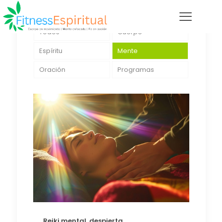
Todos
Cuerpo
Espíritu
Mente
Oración
Programas
Reiki mental, despierta