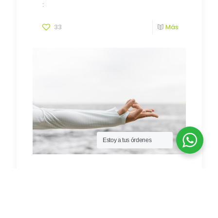
:
33
Más
Estoy a tus órdenes
Cuando el cuerpo guarda lo que la
mente olvidó
: