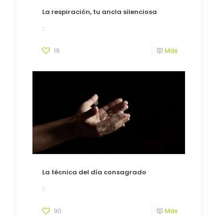
La respiración, tu ancla silenciosa
:
19
Más
La técnica del día consagrado
:
90
Más