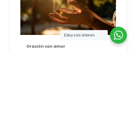
Estoy a tus órdenes
Oración con amor
:
95
Más