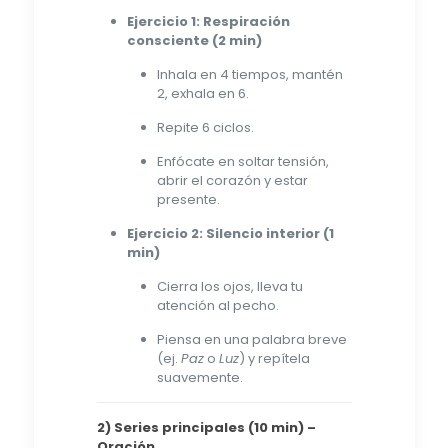
Ejercicio 1: Respiración
consciente (2 min)
Inhala en 4 tiempos, mantén
2, exhala en 6.
Repite 6 ciclos.
Enfócate en soltar tensión,
abrir el corazón y estar
presente.
Ejercicio 2: Silencio interior (1
min)
Cierra los ojos, lleva tu
atención al pecho.
Piensa en una palabra breve
(ej.
Paz
o
Luz
) y repítela
suavemente.
2) Series principales (10 min) –
Oración