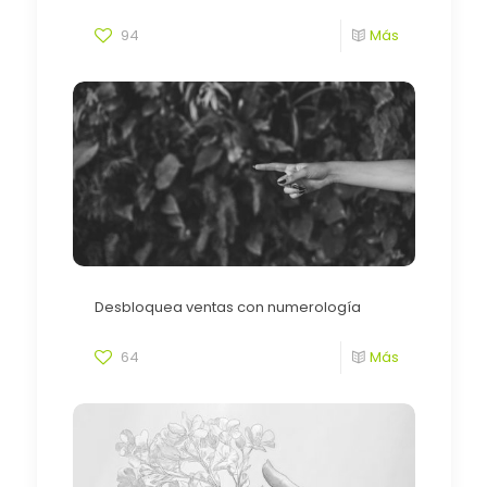
94
Más
Desbloquea ventas con numerología
64
Más