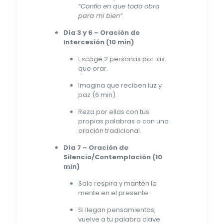
“Confío en que todo obra
para mi bien”
.
Día 3 y 6 – Oración de
Intercesión (10 min)
Escoge 2 personas por las
que orar.
Imagina que reciben luz y
paz (6 min).
Reza por ellas con tus
propias palabras o con una
oración tradicional.
Día 7 – Oración de
Silencio/Contemplación (10
min)
Solo respira y mantén la
mente en el presente.
Si llegan pensamientos,
vuelve a tu palabra clave