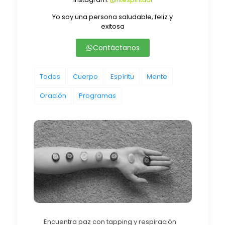
Yo soy una persona saludable, feliz y
exitosa
Contáctanos
Todos
Cuerpo
Espíritu
Mente
Oración
Programas
Encuentra paz con tapping y respiración