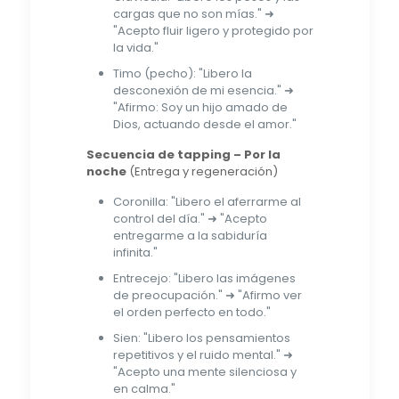
cargas que no son mías." ➜
"Acepto fluir ligero y protegido por
la vida."
Timo (pecho): "Libero la
desconexión de mi esencia." ➜
"Afirmo: Soy un hijo amado de
Dios, actuando desde el amor."
Secuencia de tapping – Por la
noche
(Entrega y regeneración)
Coronilla: "Libero el aferrarme al
control del día." ➜ "Acepto
entregarme a la sabiduría
infinita."
Entrecejo: "Libero las imágenes
de preocupación." ➜ "Afirmo ver
el orden perfecto en todo."
Sien: "Libero los pensamientos
repetitivos y el ruido mental." ➜
"Acepto una mente silenciosa y
en calma."