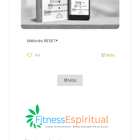
Método RESET®
94
Más
Más