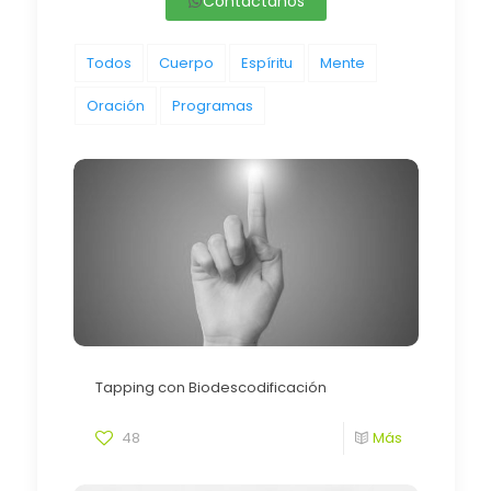
Contáctanos
Todos
Cuerpo
Espíritu
Mente
Oración
Programas
Tapping con Biodescodificación
48
Más