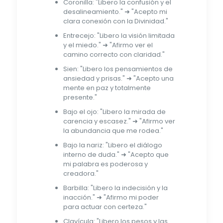
Coronilla: "Libero la confusión y el
desalineamiento." ➜ "Acepto mi
clara conexión con la Divinidad."
Entrecejo: "Libero la visión limitada
y el miedo." ➜ "Afirmo ver el
camino correcto con claridad."
Sien: "Libero los pensamientos de
ansiedad y prisas." ➜ "Acepto una
mente en paz y totalmente
presente."
Bajo el ojo: "Libero la mirada de
carencia y escasez." ➜ "Afirmo ver
la abundancia que me rodea."
Bajo la nariz: "Libero el diálogo
interno de duda." ➜ "Acepto que
mi palabra es poderosa y
creadora."
Barbilla: "Libero la indecisión y la
inacción." ➜ "Afirmo mi poder
para actuar con certeza."
Clavícula: "Libero los pesos y las