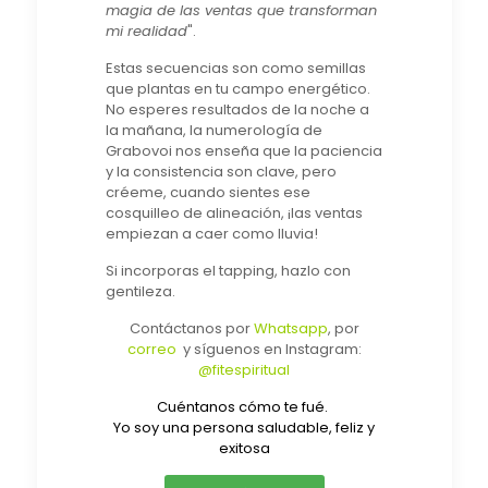
magia de las ventas que transforman
mi realidad
".
Estas secuencias son como semillas
que plantas en tu campo energético.
No esperes resultados de la noche a
la mañana, la numerología de
Grabovoi nos enseña que la paciencia
y la consistencia son clave, pero
créeme, cuando sientes ese
cosquilleo de alineación, ¡las ventas
empiezan a caer como lluvia!
Si incorporas el tapping, hazlo con
gentileza.
Contáctanos por
Whatsapp
, por
correo
y síguenos en Instagram:
@fitespiritual
Cuéntanos cómo te fué.
Yo soy una persona saludable, feliz y
exitosa