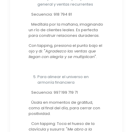
general y ventas recurrentes
Secuencia: 918 794 81
Medítala por la mañana, imaginando
un río de clientes leales. Es perfecta
para construir relaciones duraderas.
Con tapping, presiona el punto bajo el
ojo y di: "
Agradezco las ventas que
llegan con alegría y se multiplican
".
Para alinear el universo en
armonía financiera
Secuencia: 997 199 719 71
Úsala en momentos de gratitud,
como al final del día, para cerrar con
positividad.
Con tapping: Toca el hueso de la
clavícula y susurra: "
Me abro a la