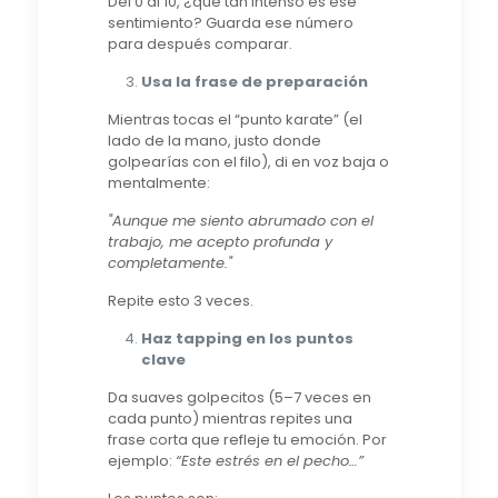
Del 0 al 10, ¿qué tan intenso es ese
sentimiento? Guarda ese número
para después comparar.
Usa la frase de preparación
Mientras tocas el “punto karate” (el
lado de la mano, justo donde
golpearías con el filo), di en voz baja o
mentalmente:
"Aunque me siento abrumado con el
trabajo, me acepto profunda y
completamente."
Repite esto 3 veces.
Haz tapping en los puntos
clave
Da suaves golpecitos (5–7 veces en
cada punto) mientras repites una
frase corta que refleje tu emoción. Por
ejemplo:
“Este estrés en el pecho…”