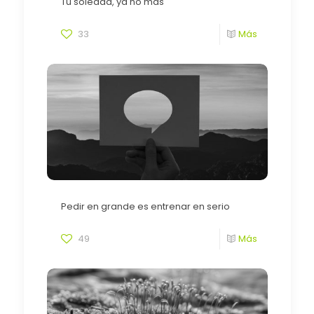
Tu soledad, ya no mas
33
Más
Pedir en grande es entrenar en serio
49
Más