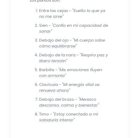
Los puntos son:
Entre las cejas -
"Suelto lo que ya
no me sirve"
Sien -
"Confío en mi capacidad de
sanar"
Debajo del ojo -
"Mi cuerpo sabe
cómo equilibrarse"
Debajo de la nariz -
"Respiro paz y
libero tensión"
Barbilla -
"Mis emociones fluyen
con armonía"
Clavícula -
"Mi energía vital se
renueva ahora"
Debajo del brazo -
"Merezco
descanso, calma y bienestar"
Timo -
"Estoy conectado a mi
sabiduría interior"