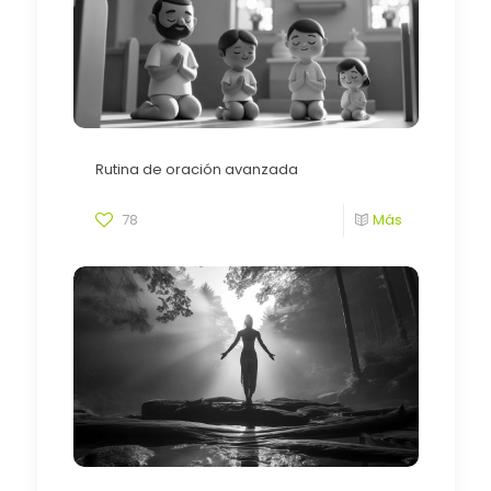
Rutina de oración avanzada
78
Más