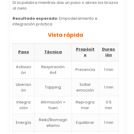
Di la palabra mientras das un paso o abres los brazos
al cielo.
Resultado esperado:
Empoderamiento e
integración práctica
Vista rápida
Propósit
Durac
Paso
Técnica
o
ión
Activaci
Respiración
Presencia
1 min
ón
4x4
Liberaci
Soltar
Tapping
1 min
ón
emoción
Integra
Afirmación +
Reprogra
0.5
ción
Yuen
mar
min
Reiki/Biomagn
Energía
Equilibrar
1 min
etismo