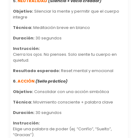
5.
NEUTRALIDAD
(Silencio + vacío creador)
Objetivo:
Silenciar la mente y permitir que el cuerpo
integre
Técnica:
Meditación breve en blanco
Duración:
30 segundos
Instrucción:
Cierra los ojos. No pienses. Solo siente tu cuerpo en
quietud.
Resultado esperado:
Reset mental y emocional
6.
ACCIÓN
(Sello práctico)
Objetivo:
Consolidar con una acción simbólica
Técnica:
Movimiento consciente + palabra clave
Duración:
30 segundos
Instrucción:
Elige una palabra de poder (ej. “Confío”, “Suelto”,
“Gracias”).