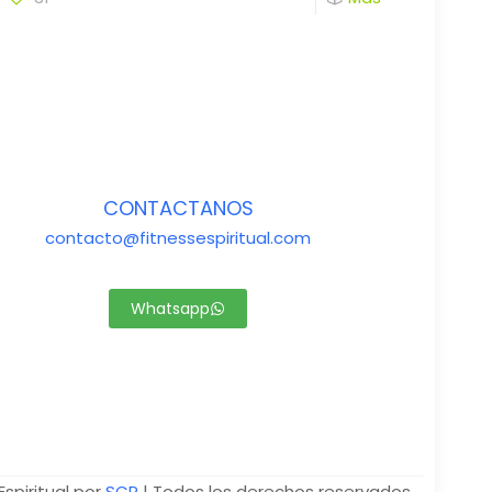
CONTACTANOS
contacto@fitnessespiritual.com
Whatsapp
Espiritual por
SCP
| Todos los derechos reservados