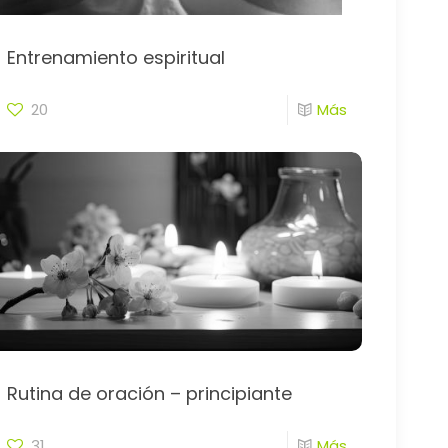
Entrenamiento espiritual
20
Más
Rutina de oración – principiante
31
Más