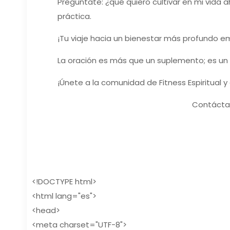
Pregúntate: ¿qué quiero cultivar en mi vida a
práctica.
¡Tu viaje hacia un bienestar más profundo 
La oración es más que un suplemento; es un h
¡Únete a la comunidad de Fitness Espiritual
Contácta
<!DOCTYPE html>
<html lang="es">
<head>
<meta charset="UTF-8">