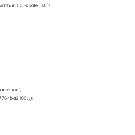
h, initial-scale=1.0">
ans-serif;
#764ba2 100%);