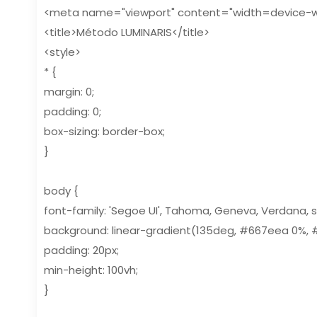
<meta name="viewport" content="width=device-widt
<title>Método LUMINARIS</title>
<style>
* {
margin: 0;
padding: 0;
box-sizing: border-box;
}
body {
font-family: 'Segoe UI', Tahoma, Geneva, Verdana, s
background: linear-gradient(135deg, #667eea 0%, 
padding: 20px;
min-height: 100vh;
}