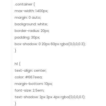
.container {
max-width: 1400px;
margin: 0 auto;
background: white;
border-radius: 20px;
padding: 30px;
box-shadow: 0 20px 60px rgba(0,0,0,0.3);
}
h1 {
text-align: center;
color: #667eea;
margin-bottom: 10px;
font-size: 2.5em;
text-shadow: 2px 2px 4px rgba(0,0,0,0.1);
}